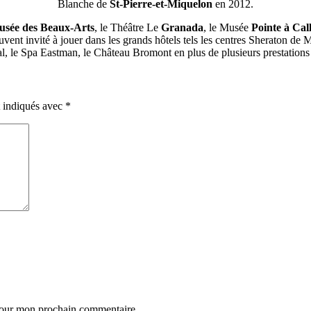
Blanche de
St-Pierre-et-Miquelon
en 2012.
sée des Beaux-Arts
, le Théâtre Le
Granada
, le Musée
Pointe à Call
uvent invité à jouer dans les grands hôtels tels les centres Sheraton de M
l, le Spa Eastman, le Château Bromont en plus de plusieurs prestations 
t indiqués avec
*
 pour mon prochain commentaire.