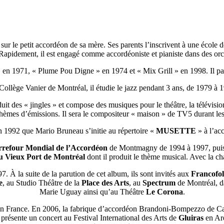
sur le petit accordéon de sa mère. Ses parents l’inscrivent à une école
Rapidement, il est engagé comme accordéoniste et pianiste dans des orches
e » en 1971, « Plume Pou Digne » en 1974 et « Mix Grill » en 1998. Il 
ollège Vanier de Montréal, il étudie le jazz pendant 3 ans, de 1979 à 
it des « jingles » et compose des musiques pour le théâtre, la télévision
 thèmes d’émissions. Il sera le compositeur « maison » de TV5 durant le
n 1992 que Mario Bruneau s’initie au répertoire «
MUSETTE
» à l’ac
refour Mondial de l’Accordéon
de Montmagny de 1994 à 1997, puis
 Vieux Port de Montréal
dont il produit le thème musical. Avec la ch
. À la suite de la parution de cet album, ils sont invités aux
Francofol
e
, au Studio Théâtre de la
Place des Arts
, au
Spectrum
de Montréal, d
Marie Uguay ainsi qu’au Théâtre
Le Corona
.
n France. En 2006, la fabrique d’accordéon Brandoni-Bompezzo de Cast
présente un concert au Festival International des Arts de
Gluiras
en Ard