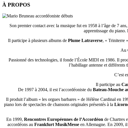
À PROPOS
Son premier contact avec la musique fut en 1958 à l’âge de 7 ans, 
apprentissage du piano. 
Il participe à plusieurs albums de
Plume Latraverse
, « Triniterr
Au C
Passionné des technologies, il fonde l’École MIDI en 1986. Il produ
l’habillage antenne et différents
C’est e
Il participe au
Car
De 1997 à 2004, il est l’accordéoniste du
Bateau-Mouche au
Il produit l’album « les orgues barbares » de Hélène Cardinal en 1997
piano lors de spectacles de chansons originales présentés à la
Licorn
En 1999,
Rencontres Européennes de l’Accordéon
de Chartres e
accordéons au
Frankfurt MusikMesse
en Allemagne. En 2009, il 