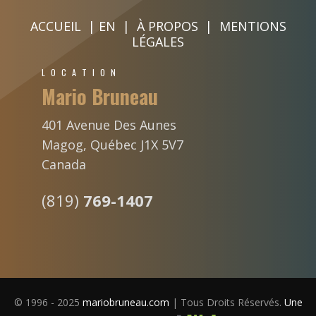
ACCUEIL
|
EN
|
À PROPOS
|
MENTIONS
LÉGALES
LOCATION
Mario Bruneau
401 Avenue Des Aunes
Magog, Québec J1X 5V7
Canada
(819)
769-1407
© 1996 - 2025
mariobruneau.com
| Tous Droits Réservés.
Une