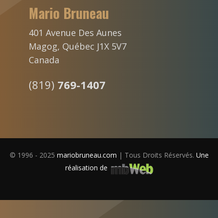
Mario Bruneau
401 Avenue Des Aunes
Magog, Québec J1X 5V7
Canada
(819)
769-1407
© 1996 - 2025
mariobruneau.com
| Tous Droits Réservés.
Une
réalisation de